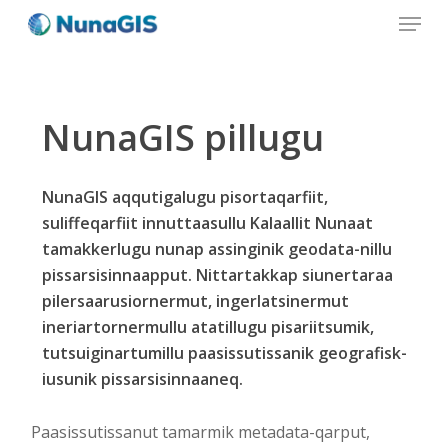
Menu
Skip
to
Close
main
Menu
content
NunaGIS
pillugu
NunaGIS aqqutigalugu pisortaqarfiit,
suliffeqarfiit innuttaasullu Kalaallit Nunaat
tamakkerlugu nunap assinginik geodata-nillu
pissarsisinnaapput. Nittartakkap siunertaraa
pilersaarusiornermut, ingerlatsinermut
ineriartornermullu atatillugu pisariitsumik,
tutsuiginartumillu paasissutissanik geografisk-
iusunik pissarsisinnaaneq.
Paasissutissanut tamarmik metadata-qarput,