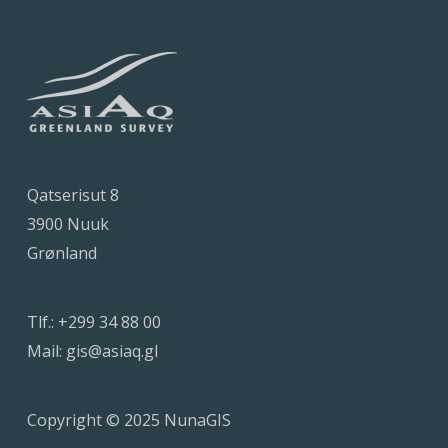
Qatserisut 8
3900 Nuuk
Grønland
Tlf.:
+299 34 88 00
Mail:
gis@asiaq.gl
Copyright © 2025 NunaGIS