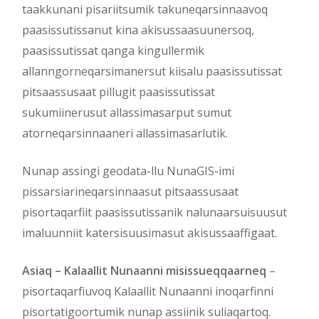
taakkunani pisariitsumik takuneqarsinnaavoq
paasissutissanut kina akisussaasuunersoq,
paasissutissat qanga kingullermik
allanngorneqarsimanersut kiisalu paasissutissat
pitsaassusaat pillugit paasissutissat
sukumiinerusut allassimasarput sumut
atorneqarsinnaaneri allassimasarlutik.
Nunap assingi geodata-llu NunaGIS-imi
pissarsiarineqarsinnaasut pitsaassusaat
pisortaqarfiit paasissutissanik nalunaarsuisuusut
imaluunniit katersisuusimasut akisussaaffigaat.
Asiaq – Kalaallit Nunaanni misissueqqaarneq
–
pisortaqarfiuvoq Kalaallit Nunaanni inoqarfinni
pisortatigoortumik nunap assiinik suliaqartoq.