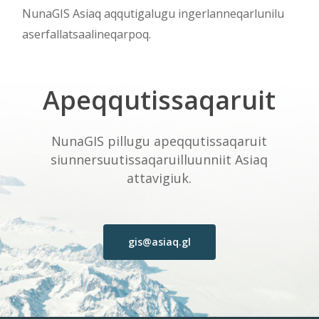
NunaGIS Asiaq aqqutigalugu ingerlanneqarlunilu
aserfallatsaalineqarpoq.
Apeqqutissaqaruit
NunaGIS pillugu apeqqutissaqaruit
siunnersuutissaqaruilluunniit Asiaq
attavigiuk.
gis@asiaq.gl