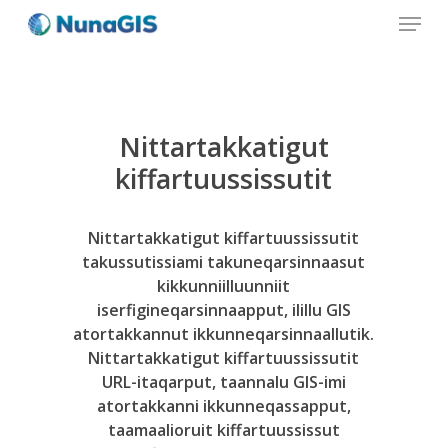
Menu
Skip
to
Close
main
Menu
content
Nittartakkatigut
kiffartuussissutit
Nittartakkatigut
kiffartuussissutit
takussutissiami
takuneqarsinnaasut
kikkunniilluunniit
iserfigineqarsinnaapput,
ilillu
GIS
atortakkannut
ikkunneqarsinnaallutik.
Nittartakkatigut
kiffartuussissutit
URL-itaqarput,
taannalu
GIS-imi
atortakkanni
ikkunneqassapput,
taamaalioruit
kiffartuussissut